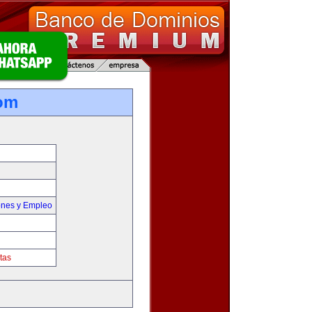
om
ones y Empleo
tas