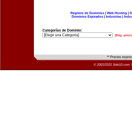
Registro de Dominios
|
Web Hosting
|
D
Dominios Expirados
|
Industrias
|
Indu
Categorías de Dominio:
[Pág. princi
** Precios expre
© 2002/2022 Solo10.com