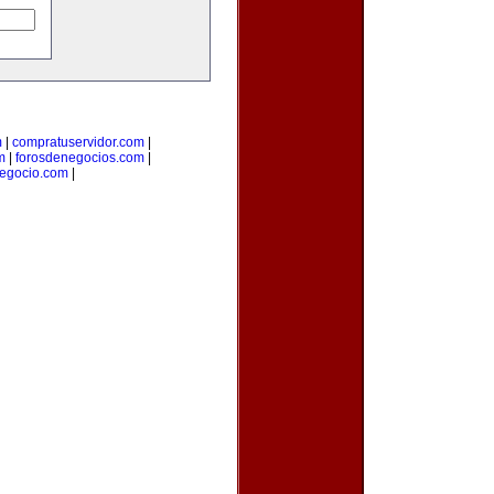
m
|
compratuservidor.com
|
m
|
forosdenegocios.com
|
egocio.com
|