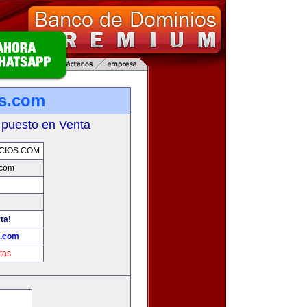
os.com
 puesto en Venta
CIOS.COM
.com
ta!
s.com
tas