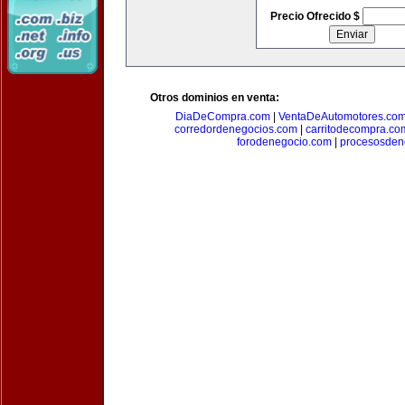
Precio Ofrecido $
Otros dominios en venta:
DiaDeCompra.com
|
VentaDeAutomotores.co
corredordenegocios.com
|
carritodecompra.co
forodenegocio.com
|
procesosden