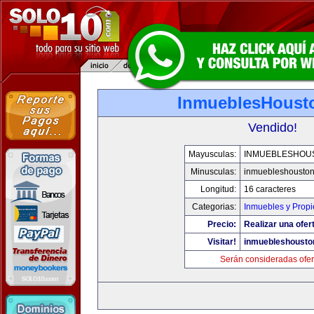
InmueblesHoust
Vendido!
Mayusculas:
INMUEBLESHOU
Minusculas:
inmuebleshousto
Longitud:
16 caracteres
Categorias:
Inmuebles y Prop
Precio:
Realizar una ofer
Visitar!
inmuebleshousto
Serán consideradas ofer