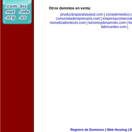
Otros dominios en venta:
pruductosparalasalud.com
|
zonademedios.
comunidadempresaria.com
|
empresacomercia
monetizationtools.com
|
turismoydesarrollo.com
|
fo
fabricantes.com
|
Registro de Dominios
|
Web Hosting
|
D