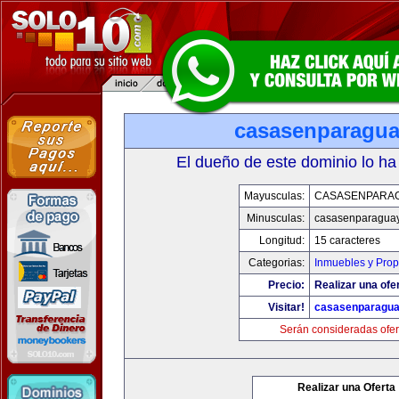
casasenparagu
El dueño de este dominio lo ha
Mayusculas:
CASASENPARA
Minusculas:
casasenparagua
Longitud:
15 caracteres
Categorias:
Inmuebles y Pro
Precio:
Realizar una ofer
Visitar!
casasenparagu
Serán consideradas ofer
Realizar una Oferta