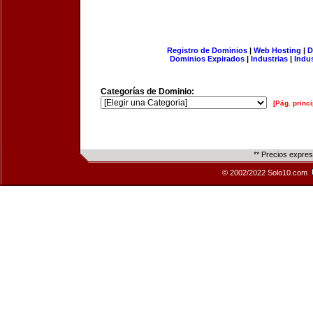
Registro de Dominios
|
Web Hosting
|
D
Dominios Expirados
|
Industrias
|
Indu
Categorías de Dominio:
[Pág. princi
** Precios expre
© 2002/2022 Solo10.com