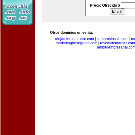
Precio Ofrecido $
Otros dominios en venta:
alojamientomexico.com
|
comprasinsalir.com
|
ma
marketingdeseguros.com
|
revistademarcas.com
ambitoempresarial.co