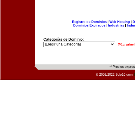
Registro de Dominios
|
Web Hosting
|
D
Dominios Expirados
|
Industrias
|
Indu
Categorías de Dominio:
[Pág. princi
** Precios expre
© 2002/2022 Solo10.com