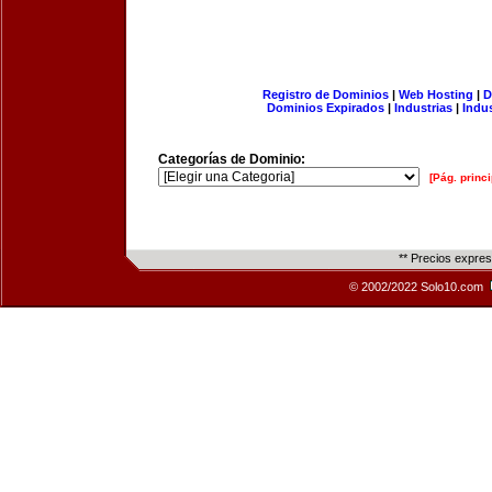
Registro de Dominios
|
Web Hosting
|
D
Dominios Expirados
|
Industrias
|
Indu
Categorías de Dominio:
[Pág. princi
** Precios expre
© 2002/2022 Solo10.com