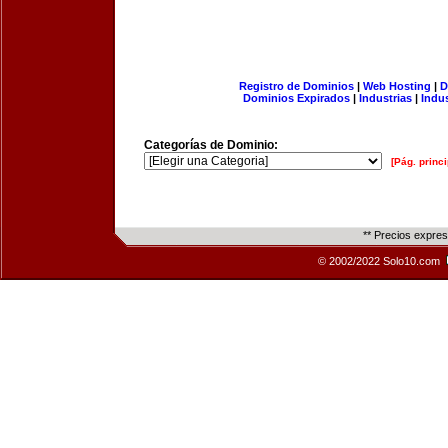
Registro de Dominios
|
Web Hosting
|
D
Dominios Expirados
|
Industrias
|
Indu
Categorías de Dominio:
[Pág. princi
** Precios expre
© 2002/2022 Solo10.com