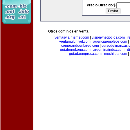
Precio Ofrecido $
Otros dominios en venta:
ventasviainternet.com
|
visionynegocios.com
|
r
ventamultinivel.com
|
agenciaempleos.com
|
comprandoenlared.com
|
cursodefinanzas.
guiahongkong.com
|
argentinaindex.com
|
d
guiadaempresa.com
|
mochilear.com
|