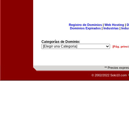
Registro de Dominios
|
Web Hosting
|
D
Dominios Expirados
|
Industrias
|
Indu
Categorías de Dominio:
[Pág. princi
** Precios expre
© 2002/2022 Solo10.com