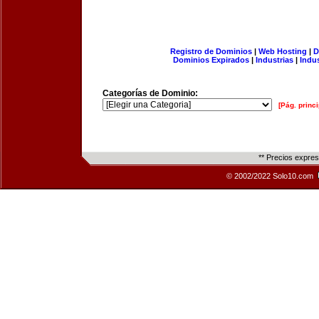
Registro de Dominios
|
Web Hosting
|
D
Dominios Expirados
|
Industrias
|
Indu
Categorías de Dominio:
[Pág. princi
** Precios expre
© 2002/2022 Solo10.com