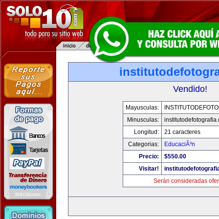
institutodefotogr
Vendido!
Mayusculas:
INSTITUTODEFOTO
Minusculas:
institutodefotografia
Longitud:
21 caracteres
Categorias:
EducaciÃ³n
Precio:
$550.00
Visitar!
institutodefotograf
Serán consideradas ofer