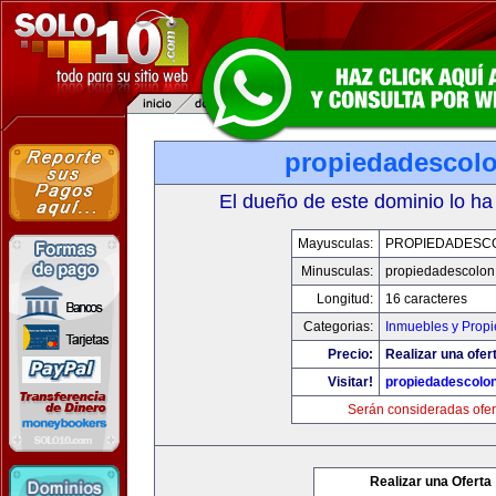
propiedadescol
El dueño de este dominio lo ha
Mayusculas:
PROPIEDADESC
Minusculas:
propiedadescolon
Longitud:
16 caracteres
Categorias:
Inmuebles y Prop
Precio:
Realizar una ofer
Visitar!
propiedadescolo
Serán consideradas ofer
Realizar una Oferta