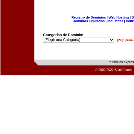
Registro de Dominios
|
Web Hosting
|
D
Dominios Expirados
|
Industrias
|
Indu
Categorías de Dominio:
[Pág. princi
** Precios expre
© 2002/2022 Solo10.com