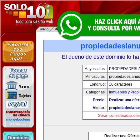
propiedadeslan
El dueño de este dominio lo ha
Mayusculas:
PROPIEDADESL
Minusculas:
propiedadeslanu
Longitud:
16 caracteres
Categorias:
Inmuebles y Prop
Precio:
Realizar una ofer
Visitar!
propiedadeslanu
Serán consideradas ofer
Realizar una Oferta