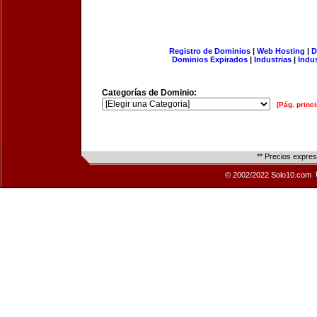
Registro de Dominios
|
Web Hosting
|
D
Dominios Expirados
|
Industrias
|
Indu
Categorías de Dominio:
[Pág. princi
** Precios expre
© 2002/2022 Solo10.com