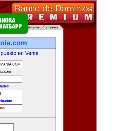
nia.com
 puesto en Venta
MANIA.COM
ia.com
dades
!
nia.com
tas