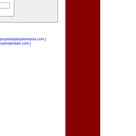
propiedadesalemania.com
|
esamsterdam.com
|