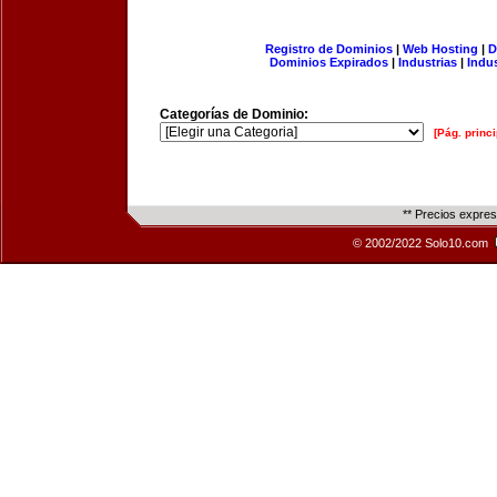
Registro de Dominios
|
Web Hosting
|
D
Dominios Expirados
|
Industrias
|
Indu
Categorías de Dominio:
[Pág. princi
** Precios expre
© 2002/2022 Solo10.com