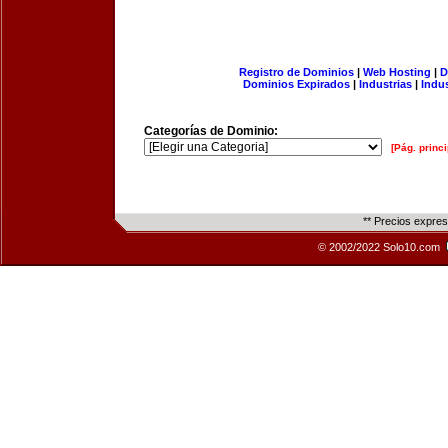
Registro de Dominios
|
Web Hosting
|
D
Dominios Expirados
|
Industrias
|
Indu
Categorías de Dominio:
[Pág. princi
** Precios expre
© 2002/2022 Solo10.com