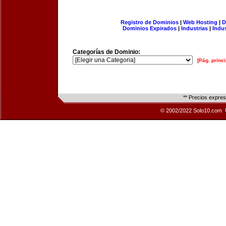
Registro de Dominios
|
Web Hosting
|
D
Dominios Expirados
|
Industrias
|
Indu
Categorías de Dominio:
[Pág. princi
** Precios expre
© 2002/2022 Solo10.com