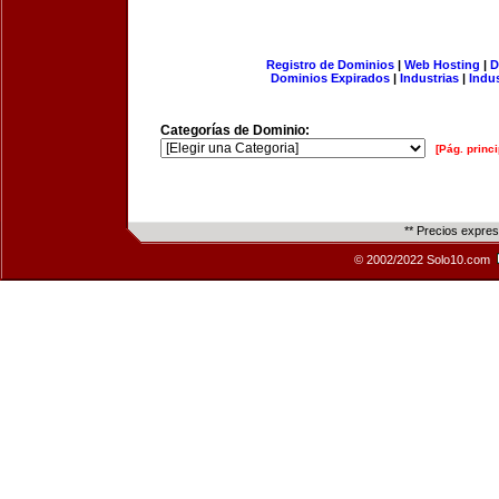
Registro de Dominios
|
Web Hosting
|
D
Dominios Expirados
|
Industrias
|
Indu
Categorías de Dominio:
[Pág. princi
** Precios expre
© 2002/2022 Solo10.com