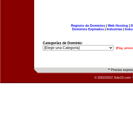
Registro de Dominios
|
Web Hosting
|
D
Dominios Expirados
|
Industrias
|
Indu
Categorías de Dominio:
[Pág. princi
** Precios expre
© 2002/2022 Solo10.com