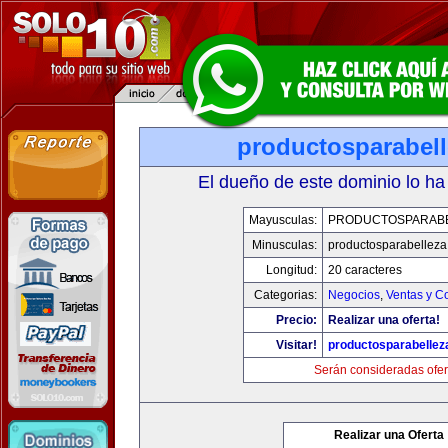
productosparabel
El dueño de este dominio lo ha
Mayusculas:
PRODUCTOSPARAB
Minusculas:
productosparabellez
Longitud:
20 caracteres
Categorias:
Negocios
,
Ventas y C
Precio:
Realizar una oferta!
Visitar!
productosparabellez
Serán consideradas ofer
Realizar una Oferta