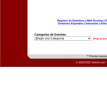
Registro de Dominios
|
Web Hosting
|
D
Dominios Expirados
|
Industrias
|
Indu
Categorías de Dominio:
[Pág. princi
** Precios expre
© 2002/2022 Solo10.com