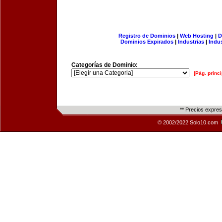
Registro de Dominios
|
Web Hosting
|
D
Dominios Expirados
|
Industrias
|
Indu
Categorías de Dominio:
[Pág. princi
** Precios expre
© 2002/2022 Solo10.com