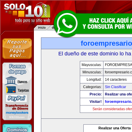
foroempresari
El dueño de este dominio lo ha
Mayusculas:
FOROEMPRESA
Minusculas:
foroempresario.
Longitud:
14 caracteres
Categorias:
Sin Clasificar
Precio:
Realizar una ofe
Visitar!
foroempresario
Serán consideradas ofer
Realizar una Oferta