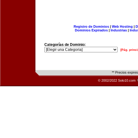
Registro de Dominios
|
Web Hosting
|
D
Dominios Expirados
|
Industrias
|
Indu
Categorías de Dominio:
[Pág. princi
** Precios expre
© 2002/2022 Solo10.com