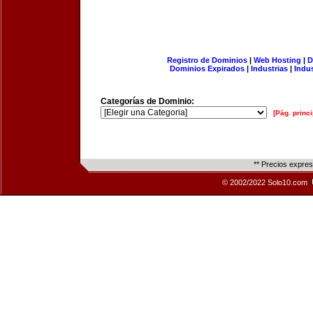
Registro de Dominios
|
Web Hosting
|
D
Dominios Expirados
|
Industrias
|
Indu
Categorías de Dominio:
[Pág. princi
** Precios expre
© 2002/2022 Solo10.com