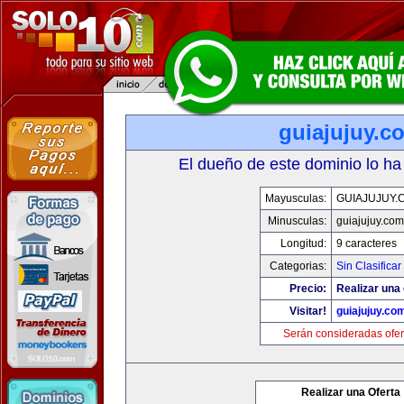
guiajujuy.c
El dueño de este dominio lo ha
Mayusculas:
GUIAJUJUY.
Minusculas:
guiajujuy.com
Longitud:
9 caracteres
Categorias:
Sin Clasificar
Precio:
Realizar una 
Visitar!
guiajujuy.co
Serán consideradas ofer
Realizar una Oferta