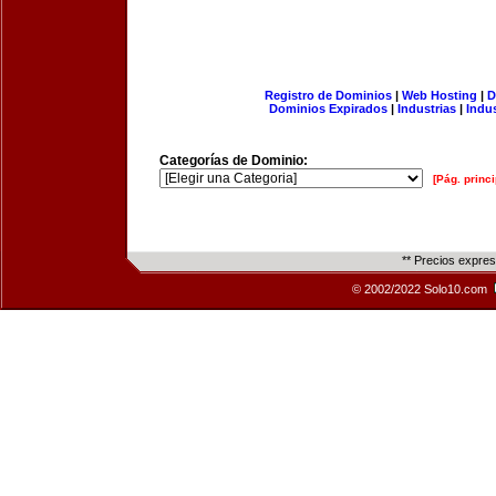
Registro de Dominios
|
Web Hosting
|
D
Dominios Expirados
|
Industrias
|
Indu
Categorías de Dominio:
[Pág. princi
** Precios expre
© 2002/2022 Solo10.com