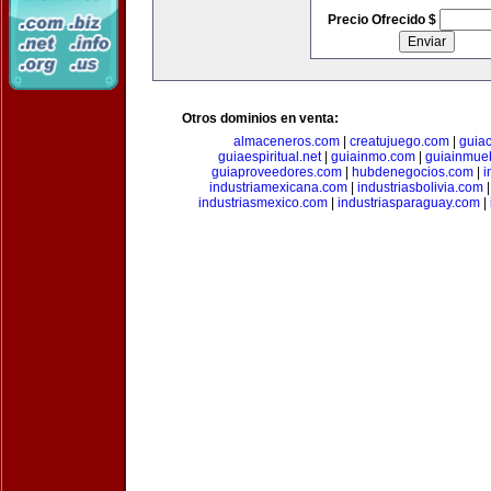
Precio Ofrecido $
Otros dominios en venta:
almaceneros.com
|
creatujuego.com
|
guia
guiaespiritual.net
|
guiainmo.com
|
guiainmueb
guiaproveedores.com
|
hubdenegocios.com
|
i
industriamexicana.com
|
industriasbolivia.com
industriasmexico.com
|
industriasparaguay.com
|