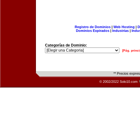
Registro de Dominios
|
Web Hosting
|
D
Dominios Expirados
|
Industrias
|
Indu
Categorías de Dominio:
[Pág. princi
** Precios expre
© 2002/2022 Solo10.com