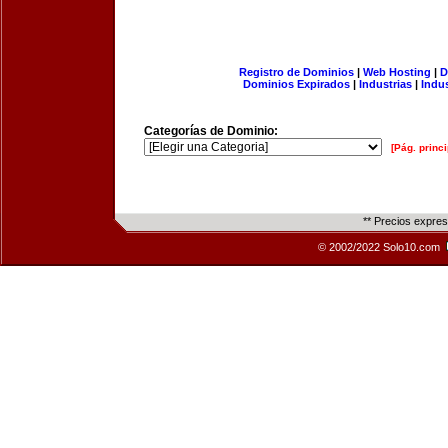
Registro de Dominios
|
Web Hosting
|
D
Dominios Expirados
|
Industrias
|
Indu
Categorías de Dominio:
[Pág. princi
** Precios expre
© 2002/2022 Solo10.com