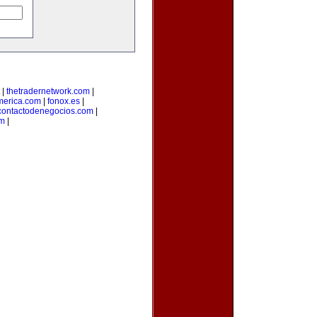
|
thetradernetwork.com
|
merica.com
|
fonox.es
|
contactodenegocios.com
|
m
|