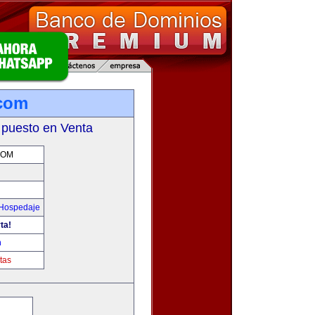
.com
 puesto en Venta
COM
 Hospedaje
ta!
m
tas