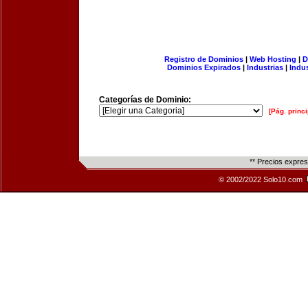
Registro de Dominios
|
Web Hosting
|
D
Dominios Expirados
|
Industrias
|
Indu
Categorías de Dominio:
[Pág. princi
** Precios expre
© 2002/2022 Solo10.com