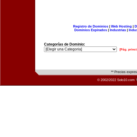
Registro de Dominios
|
Web Hosting
|
D
Dominios Expirados
|
Industrias
|
Indu
Categorías de Dominio:
[Pág. princi
** Precios expre
© 2002/2022 Solo10.com