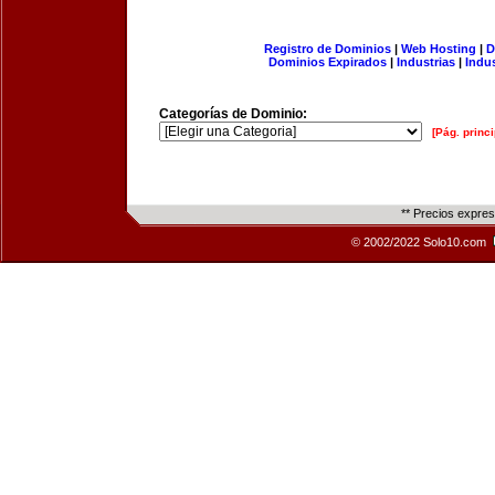
Registro de Dominios
|
Web Hosting
|
D
Dominios Expirados
|
Industrias
|
Indu
Categorías de Dominio:
[Pág. princi
** Precios expre
© 2002/2022 Solo10.com